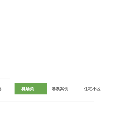
类
机场类
港澳案例
住宅小区