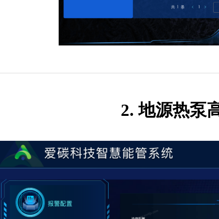
2.
地源热泵