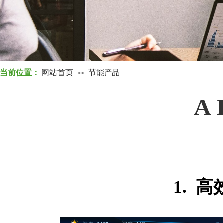
当前位置：
网站首页
节能产品
>>
A
1.
高