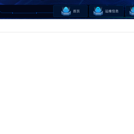
3.
多能