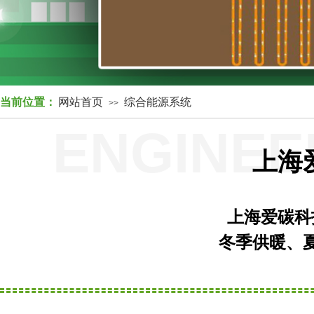
当前位置：
网站首页
综合能源系统
>>
ENGINEE
上海
上海爱碳科
冬季供暖、