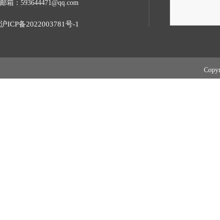
邮箱：593644471@qq.com
沪ICP备2022003781号-1
Cop